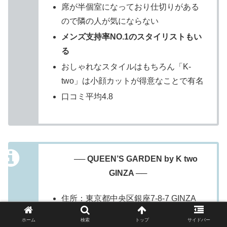
席が半個室になっており仕切りがある
ので隣の人が気にならない
メンズ支持率NO.1のスタイリストもい
る
おしゃれなスタイルはもちろん「K-
two」は小顔カットが得意なことで有名
口コミ平均4.8
── QUEEN’S GARDEN by K two
GINZA ──
住所：東京都中央区銀座7-8-7 GINZA
GREEN6F（
地図
）
ホーム
検索
トップ
サイドバー