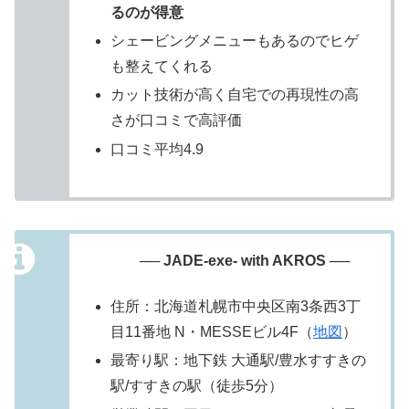
るのが得意
シェービングメニューもあるのでヒゲ
も整えてくれる
カット技術が高く自宅での再現性の高
さが口コミで高評価
口コミ平均4.9
── JADE-exe- with AKROS ──
住所：北海道札幌市中央区南3条西3丁
目11番地 N・MESSEビル4F（
地図
）
最寄り駅：地下鉄 大通駅/豊水すすきの
駅/すすきの駅（徒歩5分）