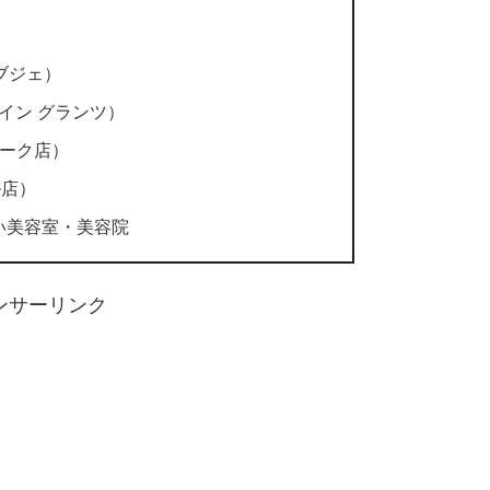
 オブジェ）
 デザイン グランツ）
パーク店）
ル店）
い美容室・美容院
ンサーリンク